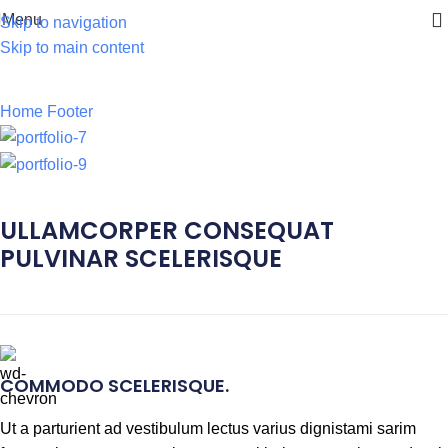
Menu
Skip to navigation
Skip to main content
Footer
Home
Footer
Imperdiet mauris a nontin
ULLAMCORPER CONSEQUAT
PULVINAR SCELERISQUE
COMMODO SCELERISQUE.
Ut a parturient ad vestibulum lectus varius dignistami sarim